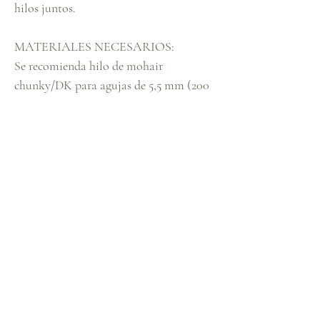
hilos juntos.
MATERIALES NECESARIOS:
Se recomienda hilo de mohair
chunky/DK para agujas de 5,5 mm (200
g con un solo hilo, 400 g con dos hilos)
Agujas de 9 mm (canalé)
Agujas de 15 mm (cuerpo principal)
Sujetamascarillas
Tu correo con el patrón debería llegar
en breve. Si no aparece en tu bandeja de
entrada, revisa la carpeta de spam o
correo no deseado, por si acaso ha sido
filtrado allí.