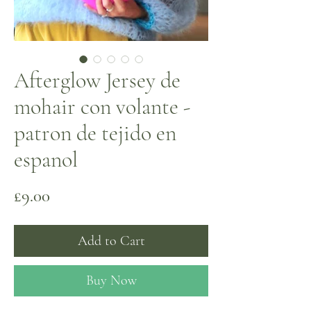
Afterglow Jersey de
mohair con volante -
patron de tejido en
espanol
Price
£9.00
Add to Cart
Buy Now